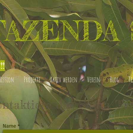
FAZENDA 
!!
Mission
Projekte
Aktiv werden
Verein
Blog
T
ntaktiere das Saúva T
Name