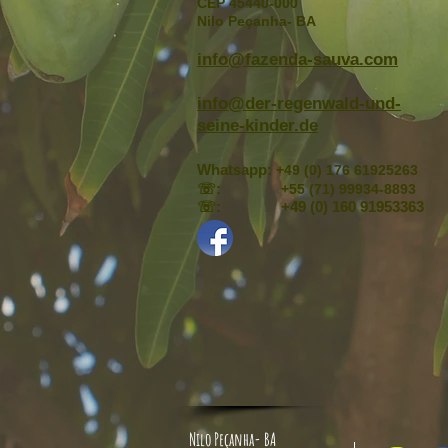
CEP 45440-000
Nilo Peçanha- BA
info@fazenda-sauva.com
info@der-regenwald-und-
seine-kinder.de
Whatsapp:
+49 (0) 176 61925263
☏:
+55 (71) 99934-8893
☏: +49 (0) 160 91953363
Nilo Peçanha- BA