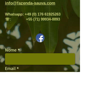
info@fazenda-sauva.com
Whatsapp:
+49 (0) 176 61925263
☏:
+55 (71) 99934-8893
Nome
Email
Assunto
Mensagem