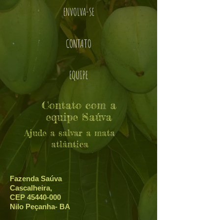
ENVOLVA-SE
CONTATO
EQUIPE
Contato com a
equipe Saúva
Ajude a salvar a mata
atlântica
Fazenda Saúva
Cascalheira,
CEP
45440-000
Nilo Peçanha- BA