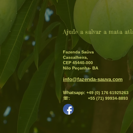
Ajude a salvar a mata atl
Fazenda Saúva
Cascalheira,
CEP 45440-000
Nilo Peçanha- BA
info@fazenda-sauva.com
Whatsapp:
+49 (0) 176 61925263
☏:
+55 (71) 99934-8893