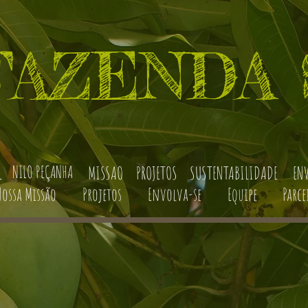
FAZENDA 
NILO PEÇANHA
L
MISSAO
PROJETOS
SUSTENTABILIDADE
EN
ossa Missão
Projetos
Envolva-se
Equipe
Parce